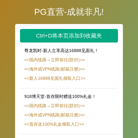
PG直营-成就非凡!
Ctrl+D将本页添加到收藏夹
尊龙凯时-新人立享高达16888见面礼！
<<国内线路→立即前往(防封)>>
<<海外或VPN线路(邮箱注册)>>
<<新人16888见面礼领取入口>>
918博天堂-首存限时赠送100%礼金！
<<国内线路→立即前往(防封)>>
<<海外或VPN线路(邮箱注册)>>
<<首存送100%礼金领取入口>>